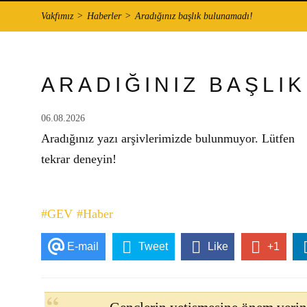
Vakfımız
Haberler
Aradığınız başlık bulunamadı!
ARADIĞINIZ BAŞLI
06.08.2026
Aradığınız yazı arşivlerimizde bulunmuyor. Lütfen
tekrar deneyin!
#GEV
#Haber
E-mail
Tweet
Like
+1