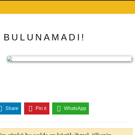
K BULUNAMADI!
Share
Pin it
WhatsApp