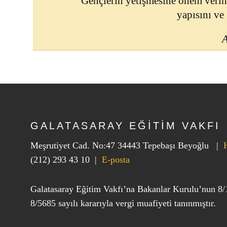
Gençlerin yetişmesine önem verin
yapısını ve
A
GALATASARAY EĞİTİM VAKFI
Meşrutiyet Cad. No:47 34443 Tepebaşı Beyoğlu |
(212) 293 43 10
|
E-posta
Galatasaray Eğitim Vakfı’na Bakanlar Kurulu’nun 8/
8/5685 sayılı kararıyla vergi muafiyeti tanınmıştır.