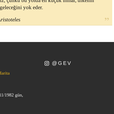
iz; çünkü bu yolda en küçük ihmal, ülkenin
 geleceğini yok eder.
ristoteles
@GEV
Harita
11/1982 gün,