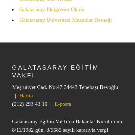
Galatasaray İlköğretim Okulu
Galatasaray Üniveritesi Mezunlar Derneği
GALATASARAY EĞİTİM
VAKFI
Meşrutiyet Cad. No:47 34443 Tepebaşı Beyoğlu
|
Harita
(212) 293 43 10
|
E-posta
Galatasaray Eğitim Vakfı’na Bakanlar Kurulu’nun
8/11/1982 gün, 8/5685 sayılı kararıyla vergi