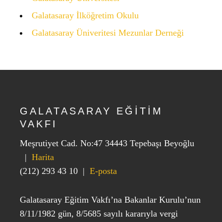
Galatasaray İlköğretim Okulu
Galatasaray Üniveritesi Mezunlar Derneği
GALATASARAY EĞİTİM
VAKFI
Meşrutiyet Cad. No:47 34443 Tepebaşı Beyoğlu
|
Harita
(212) 293 43 10
|
E-posta
Galatasaray Eğitim Vakfı’na Bakanlar Kurulu’nun
8/11/1982 gün, 8/5685 sayılı kararıyla vergi