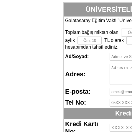
ÜNİVERSİTEL
Galatasaray Eğitim Vakfı "Ünive
Toplam bağış miktarı olan
aylık
TL olarak
hesabımdan tahsil ediniz.
Ad/Soyad:
Adres:
E-posta:
Tel No:
Kredi 
Kredi Kartı
No: