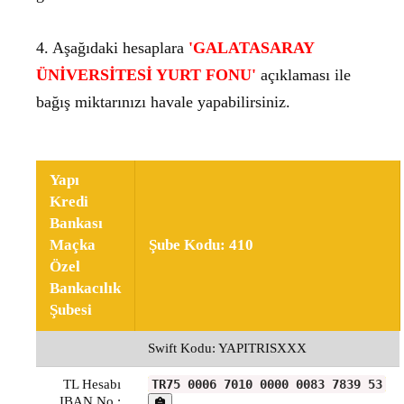
4. Aşağıdaki hesaplara
'GALATASARAY
ÜNİVERSİTESİ YURT FONU'
açıklaması ile
bağış miktarınızı havale yapabilirsiniz.
Yapı
Kredi
Bankası
Maçka
Şube Kodu: 410
Özel
Bankacılık
Şubesi
Swift Kodu: YAPITRISXXX
TL Hesabı
TR75 0006 7010 0000 0083 7839 53
IBAN No.: