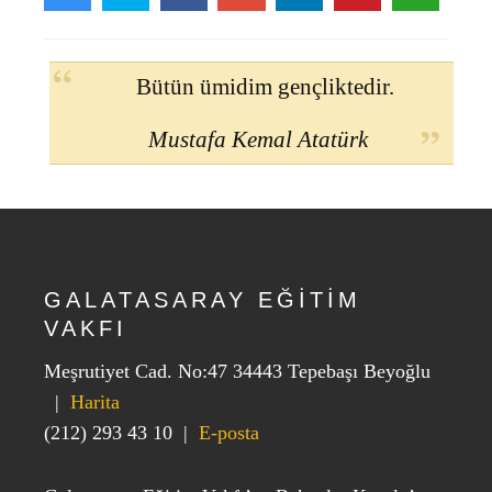
Bütün ümidim gençliktedir.
Mustafa Kemal Atatürk
GALATASARAY EĞİTİM
VAKFI
Meşrutiyet Cad. No:47 34443 Tepebaşı Beyoğlu
|
Harita
(212) 293 43 10
|
E-posta