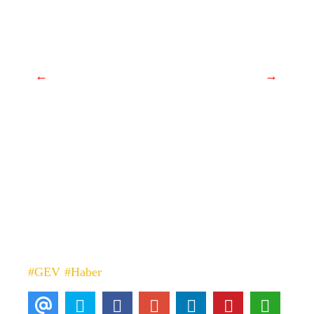
←
→
#GEV
#Haber