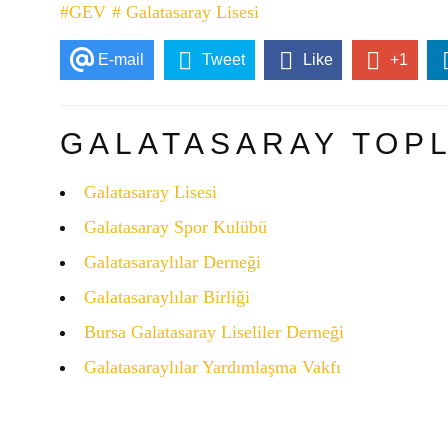
#GEV
# Galatasaray Lisesi
E-mail
Tweet
Like
+1
GALATASARAY TOP
Galatasaray Lisesi
Galatasaray Spor Kulübü
Galatasaraylılar Derneği
Galatasaraylılar Birliği
Bursa Galatasaray Liseliler Derneği
Galatasaraylılar Yardımlaşma Vakfı