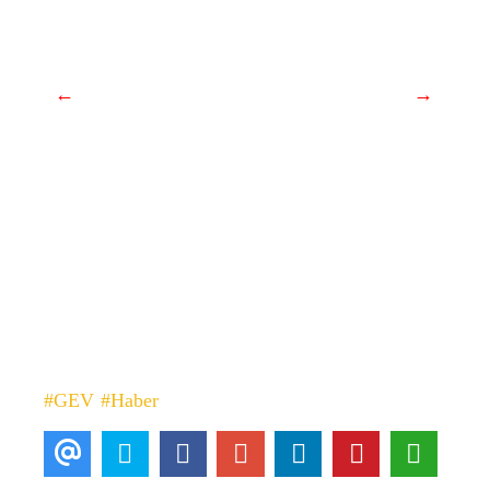
←
→
#GEV
#Haber