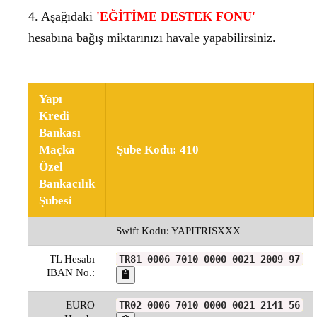
4. Aşağıdaki
'EĞİTİME DESTEK FONU'
hesabına bağış miktarınızı havale yapabilirsiniz.
Yapı
Kredi
Bankası
Maçka
Şube Kodu: 410
Özel
Bankacılık
Şubesi
Swift Kodu: YAPITRISXXX
TL Hesabı
TR81 0006 7010 0000 0021 2009 97
IBAN No.:
EURO
TR02 0006 7010 0000 0021 2141 56