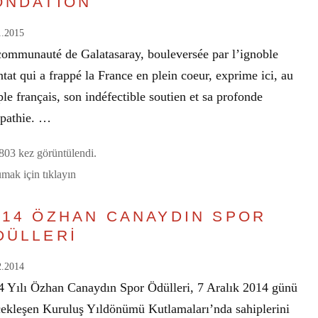
ONDATION
1.2015
communauté de Galatasaray, bouleversée par l’ignoble
ntat qui a frappé la France en plein coeur, exprime ici, au
le français, son indéfectible soutien et sa profonde
pathie. …
03 kez görüntülendi.
mak için tıklayın
014 ÖZHAN CANAYDIN SPOR
DÜLLERİ
2.2014
4 Yılı Özhan Canaydın Spor Ödülleri, 7 Aralık 2014 günü
çekleşen Kuruluş Yıldönümü Kutlamaları’nda sahiplerini