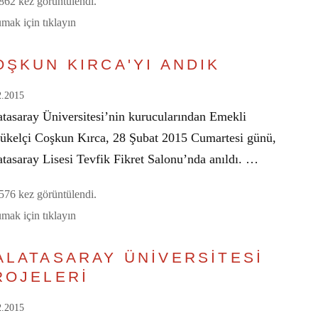
62 kez görüntülendi.
mak için tıklayın
OŞKUN KIRCA'YI ANDIK
2.2015
atasaray Üniversitesi’nin kurucularından Emekli
ükelçi Coşkun Kırca, 28 Şubat 2015 Cumartesi günü,
atasaray Lisesi Tevfik Fikret Salonu’nda anıldı. …
76 kez görüntülendi.
mak için tıklayın
ALATASARAY ÜNİVERSİTESİ
ROJELERİ
2.2015