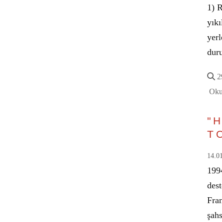
1) 
yıkı
yerl
dur
29
Oku
"
T
14.0
1994
des
Fran
şah