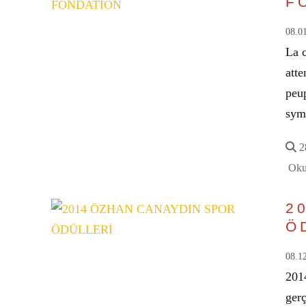
F
08.0
La 
atte
peup
sym
28
Oku
2
Ö
08.1
201
ger