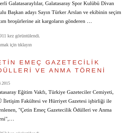
erli Galatasaraylılar, Galatasaray Spor Kulübü Divan
ulu Başkan adayı Sayın Türker Arslan ve ekibinin seçim
tım broşürlerine ait kargoların gönderen …
11 kez görüntülendi.
mak için tıklayın
ETİN EMEÇ GAZETECİLİK
DÜLLERİ VE ANMA TÖRENİ
3.2015
atasaray Eğitim Vakfı, Türkiye Gazeteciler Cemiyeti,
İletişim Fakültesi ve Hürriyet Gazetesi işbirliği ile
enlenen, "Çetin Emeç Gazetecilik Ödülleri ve Anma
eni",…