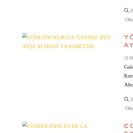
29
Oku
Y
A
12.0
Gal
Kur
Alt
28
Oku
C