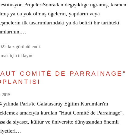
Restitüsyon ProjeleriSonradan değişikliğe uğramış, kısmen
lmış ya da yok olmuş öğelerin, yapıların veya
eşmelerin ilk tasarımlarındaki ya da belirli bir tarihteki
umlarının,…
22 kez görüntülendi.
mak için tıklayın
HAUT COMITÉ DE PARRAINAGE"
OPLANTISI
1.2015
 yılında Paris'te Galatasaray Eğitim Kurumları'nı
teklemek amacıyla kurulan "Haut Comité de Parrainage",
sa'da siyaset, kültür ve üniversite dünyasından önemli
siyetleri…