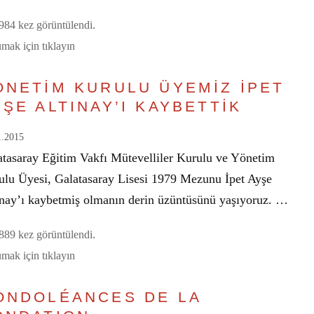
84 kez görüntülendi.
mak için tıklayın
ÖNETİM KURULU ÜYEMİZ İPET
YŞE ALTINAY’I KAYBETTİK
1.2015
atasaray Eğitim Vakfı Mütevelliler Kurulu ve Yönetim
ulu Üyesi, Galatasaray Lisesi 1979 Mezunu İpet Ayşe
ınay’ı kaybetmiş olmanın derin üzüntüsünü yaşıyoruz. …
89 kez görüntülendi.
mak için tıklayın
ONDOLÉANCES DE LA