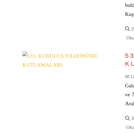
bul
Ku
29
Oku
5
K
08.1
Gal
ve 7
Ara
30
Oku