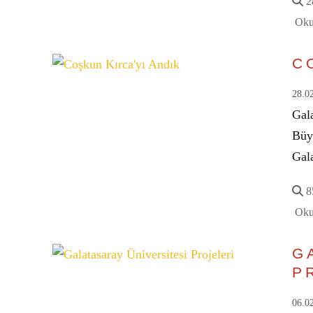
28
Oku
C
28.0
Gal
Büy
Gal
85
Oku
G
P
06.0