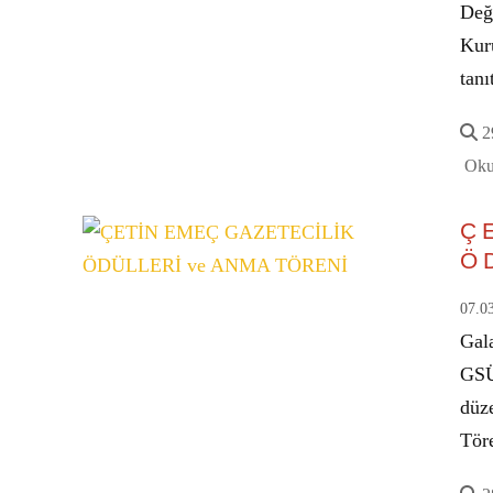
Değ
Kur
tanı
29
Oku
Ç
Ö
07.0
Gal
GSÜ 
düz
Tör