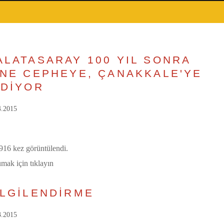
ALATASARAY 100 YIL SONRA
İNE CEPHEYE, ÇANAKKALE'YE
İDİYOR
4.2015
16 kez görüntülendi.
mak için tıklayın
İLGİLENDİRME
3.2015