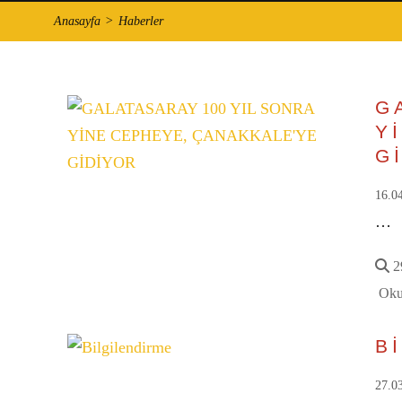
Anasayfa
Haberler
G
Y
G
16.0
…
29
Oku
B
27.0