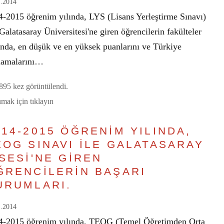
1.2014
4-2015 öğrenim yılında, LYS (Lisans Yerleştirme Sınavı)
Galatasaray Üniversitesi'ne giren öğrencilerin fakülteler
ında, en düşük ve en yüksek puanlarını ve Türkiye
alamalarını…
95 kez görüntülendi.
mak için tıklayın
014-2015 ÖĞRENİM YILINDA,
EOG SINAVI İLE GALATASARAY
İSESİ'NE GİREN
ĞRENCİLERİN BAŞARI
URUMLARI.
1.2014
4-2015 öğrenim yılında, TEOG (Temel Öğretimden Orta