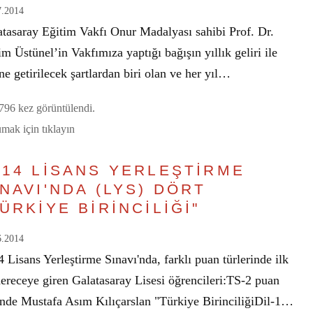
7.2014
atasaray Eğitim Vakfı Onur Madalyası sahibi Prof. Dr.
m Üstünel’in Vakfımıza yaptığı bağışın yıllık geliri ile
ne getirilecek şartlardan biri olan ve her yıl…
96 kez görüntülendi.
mak için tıklayın
014 LİSANS YERLEŞTİRME
INAVI'NDA (LYS) DÖRT
TÜRKİYE BİRİNCİLİĞİ"
6.2014
 Lisans Yerleştirme Sınavı'nda, farklı puan türlerinde ilk
ereceye giren Galatasaray Lisesi öğrencileri:TS-2 puan
ünde Mustafa Asım Kılıçarslan "Türkiye BirinciliğiDil-1…