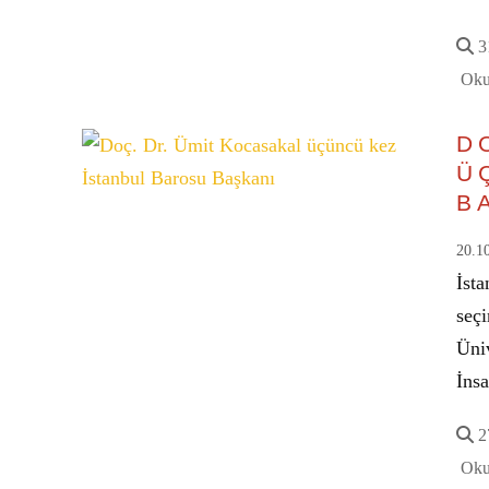
31
Oku
D
Ü
B
20.1
İst
seç
Üni
İns
27
Oku