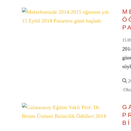
M
Ö
P
15.0
2014
günü
söy
26
Oku
G
P
B