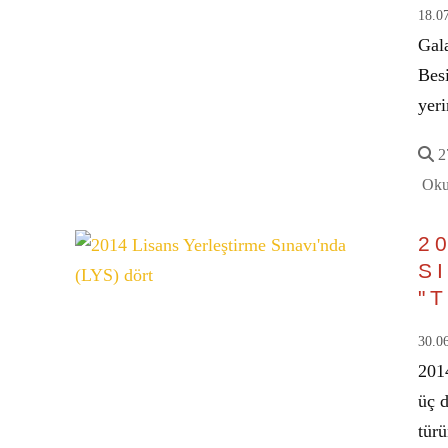
18.0
Gal
Besi
yeri
27
Oku
2
S
"
30.0
2014
üç d
tür