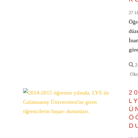
27.1
Öğr
düz
İnan
gör
24
Oku
2
L
Ü
Ö
D