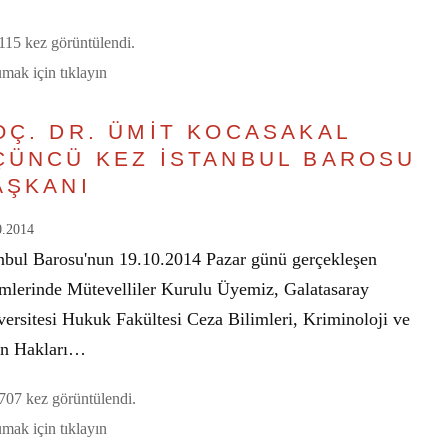
15 kez görüntülendi.
mak için tıklayın
OÇ. DR. ÜMİT KOCASAKAL
ÇÜNCÜ KEZ İSTANBUL BAROSU
AŞKANI
0.2014
anbul Barosu'nun 19.10.2014 Pazar günü gerçekleşen
imlerinde Mütevelliler Kurulu Üyemiz, Galatasaray
versitesi Hukuk Fakültesi Ceza Bilimleri, Kriminoloji ve
an Hakları…
07 kez görüntülendi.
mak için tıklayın