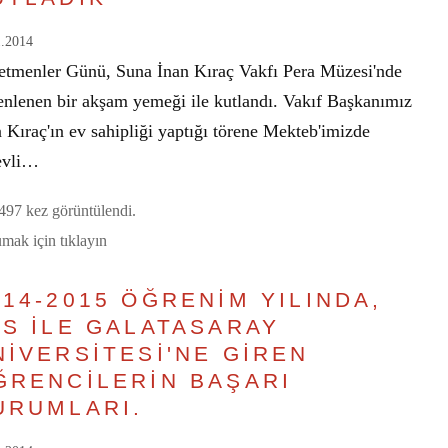
1.2014
etmenler Günü, Suna İnan Kıraç Vakfı Pera Müzesi'nde
enlenen bir akşam yemeği ile kutlandı. Vakıf Başkanımız
 Kıraç'ın ev sahipliği yaptığı törene Mekteb'imizde
evli…
97 kez görüntülendi.
mak için tıklayın
014-2015 ÖĞRENİM YILINDA,
YS İLE GALATASARAY
NİVERSİTESİ'NE GİREN
ĞRENCİLERİN BAŞARI
URUMLARI.