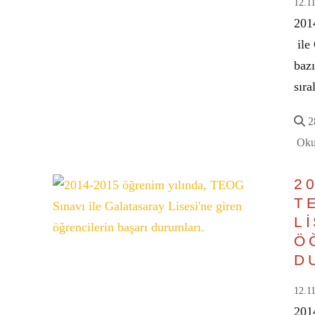
12.1
201
ile 
baz
sır
28
Oku
2
T
L
Ö
D
12.1
201