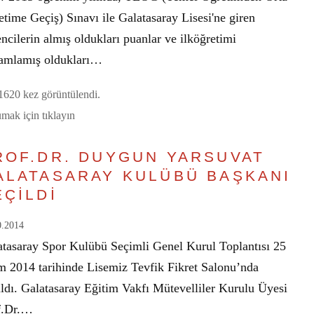
time Geçiş) Sınavı ile Galatasaray Lisesi'ne giren
ncilerin almış oldukları puanlar ve ilköğretimi
amlamış oldukları…
620 kez görüntülendi.
mak için tıklayın
ROF.DR. DUYGUN YARSUVAT
ALATASARAY KULÜBÜ BAŞKANI
EÇİLDİ
0.2014
atasaray Spor Kulübü Seçimli Genel Kurul Toplantısı 25
m 2014 tarihinde Lisemiz Tevfik Fikret Salonu’nda
ıldı. Galatasaray Eğitim Vakfı Mütevelliler Kurulu Üyesi
f.Dr.…