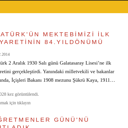
TATÜRK’ÜN MEKTEBİMİZİ İLK
İYARETİNİN 84.YILDÖNÜMÜ
2.2014
ürk 2 Aralık 1930 Salı günü Galatasaray Lisesi’ne ilk
retini gerçekleştirdi. Yanındaki milletvekili ve bakanlar
sında, İçişleri Bakanı 1908 mezunu Şükrü Kaya, 1911…
28 kez görüntülendi.
mak için tıklayın
ĞRETMENLER GÜNÜ'NÜ
UTLADIK