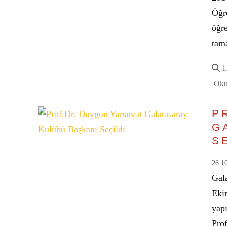
Öğre
öğre
tam
11
Oku
P
G
S
26.1
Gal
Eki
yap
Pro