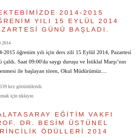
EKTEBİMİZDE 2014-2015
ĞRENİM YILI 15 EYLÜL 2014
AZARTESİ GÜNÜ BAŞLADI.
9.2014
-2015 öğrenim yılı için ders zili 15 Eylül 2014, Pazartesi
 çaldı. Saat 09:00'da saygı duruşu ve İstiklal Marşı’nın
lenmesi ile başlayan tören, Okul Müdürümüz…
39 kez görüntülendi.
mak için tıklayın
ALATASARAY EĞİTİM VAKFI
ROF. DR. BESİM ÜSTÜNEL
İRİNCİLİK ÖDÜLLERİ 2014