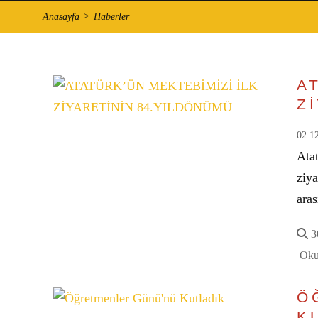
Anasayfa
Haberler
A
Z
02.1
Atat
ziya
ara
30
Oku
Ö
K