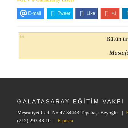
E-mail
Tweet
Like
+1
Bütün üm
Mustaf
GALATASARAY EĞİTİM VAKFI
Meşrutiyet Cad. No:47 34443 Tepebaşı Beyoğlu |
(212) 293 43 10
|
E-posta