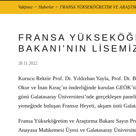
Vakfımız
Haberler
FRANSA YÜKSEKÖĞRETİM VE ARAŞTIRM
FRANSA YÜKSEKÖĞ
BAKANI’NIN LİSEMİ
28.11.2022
Kurucu Rektör Prof. Dr. Yıldızhan Yayla, Prof. Dr. B
Okur ve İnan Kıraç’ın önderliğinde kurulan GEÖK’ü
günü Galatasaray Üniversitesi’nde gerçekleşen panel
yemeğinde buluşan Fransız Heyeti, akşam üstü Galatas
Fransa Yükseköğretim ve Araştırma Bakanı Sayın Prof
Anayasa Mahkemesi Üyesi ve Galatasaray Üniversites