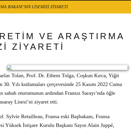
A BAKANI’NIN LİSEMİZİ ZİYARETİ
RETİM VE ARAŞTIRMA
Zİ ZİYARETİ
arlas Tolan, Prof. Dr. Ethem Tolga, Coşkun Kırca, Yiğit
n 30. Yılı kutlamaları çerçevesinde 25 Kasım 2022 Cuma
in sabah oturumunun ardından Fransız Sarayı’nda öğle
aray Lisesi’ni ziyaret etti.
. Sylvie Retailleau, Fransa eski Başbakanı, Fransa
i Yüksek İstişare Kurulu Başkanı Sayın Alain Juppé,