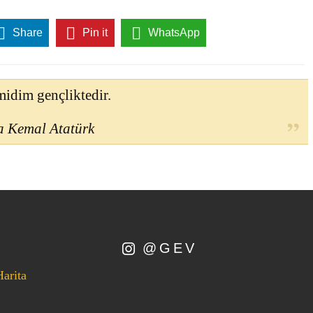
Share
Pin it
WhatsApp
idim gençliktedir.
a Kemal Atatürk
@GEV
Harita