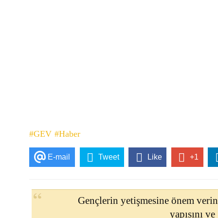
#GEV
#Haber
E-mail
Tweet
Like
+1
Gençlerin yetişmesine önem verin
yapısını ve