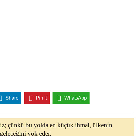
Share
Pin it
WhatsApp
iz; çünkü bu yolda en küçük ihmal, ülkenin
 geleceğini yok eder.