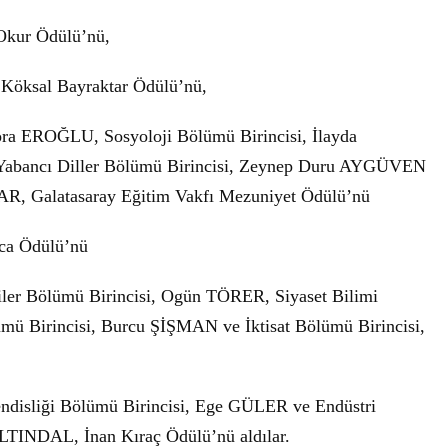
Okur Ödülü’nü,
 Köksal Bayraktar Ödülü’nü,
Bora EROĞLU, Sosyoloji Bölümü Birincisi, İlayda
 Yabancı Diller Bölümü Birincisi, Zeynep Duru AYGÜVEN
R, Galatasaray Eğitim Vakfı Mezuniyet Ödülü’nü
rca Ödülü’nü
işkiler Bölümü Birincisi, Ogün TÖRER, Siyaset Bilimi
mü Birincisi, Burcu ŞİŞMAN ve İktisat Bölümü Birincisi,
endisliği Bölümü Birincisi, Ege GÜLER ve Endüstri
ALTINDAL, İnan Kıraç Ödülü’nü aldılar.