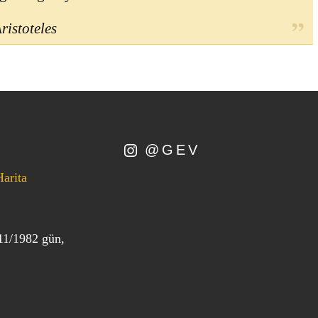
ristoteles
@GEV
Harita
11/1982 gün,