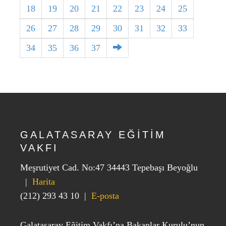
18
19
20
21
22
23
24
25
26
27
28
29
30
31
32
33
34
35
36
37
GALATASARAY EĞİTİM
VAKFI
Meşrutiyet Cad. No:47 34443 Tepebaşı Beyoğlu
|
Harita
(212) 293 43 10
|
E-posta
Galatasaray Eğitim Vakfı’na Bakanlar Kurulu’nun