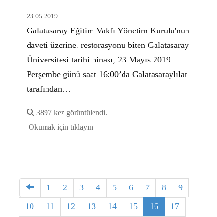
23.05.2019
Galatasaray Eğitim Vakfı Yönetim Kurulu'nun
daveti üzerine, restorasyonu biten Galatasaray
Üniversitesi tarihi binası, 23 Mayıs 2019
Perşembe günü saat 16:00’da Galatasaraylılar
tarafından…
3897 kez görüntülendi.
Okumak için tıklayın
1
2
3
4
5
6
7
8
9
10
11
12
13
14
15
16
17