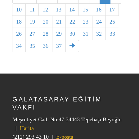
10
11
12
13
14
15
16
17
18
19
20
21
22
23
24
25
26
27
28
29
30
31
32
33
34
35
36
37
GALATASARAY EĞİTİM
VAKFI
Meşrutiyet Cad. No:47 34443 Tepebaşı Beyoğlu
|
Harita
(212) 293 43 10
|
E-posta