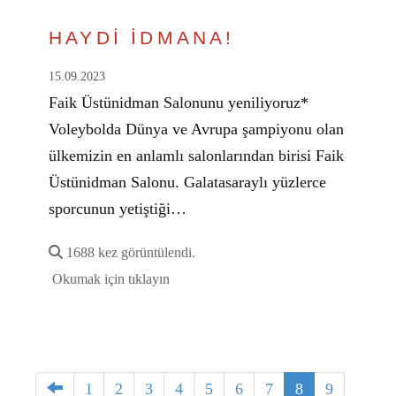
HAYDİ İDMANA!
15.09.2023
Faik Üstünidman Salonunu yeniliyoruz*
Voleybolda Dünya ve Avrupa şampiyonu olan
ülkemizin en anlamlı salonlarından birisi Faik
Üstünidman Salonu. Galatasaraylı yüzlerce
sporcunun yetiştiği…
1688 kez görüntülendi.
Okumak için tıklayın
1
2
3
4
5
6
7
8
9