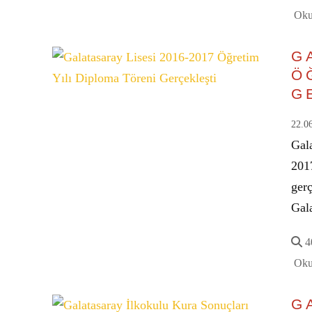
Oku
G
Ö
G
22.0
Gal
201
ger
Gala
40
Oku
G