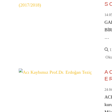
S
14.0
GA
BİR
…
11
Oku
A
E
24.0
ACI
kuru