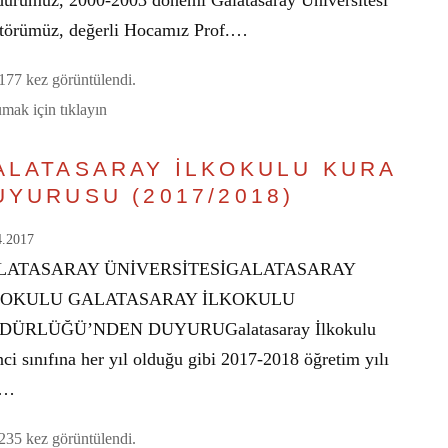
ürümüz, 2000-2003 dönemi Galatasaray Üniversitesi
törümüz, değerli Hocamız Prof.…
77 kez görüntülendi.
mak için tıklayın
ALATASARAY İLKOKULU KURA
UYURUSU (2017/2018)
4.2017
LATASARAY ÜNİVERSİTESİGALATASARAY
KOKULU GALATASARAY İLKOKULU
DÜRLÜĞÜ’NDEN DUYURUGalatasaray İlkokulu
nci sınıfına her yıl olduğu gibi 2017-2018 öğretim yılı
n…
35 kez görüntülendi.