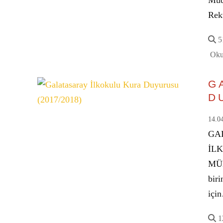
Müd
Rek
51
Oku
G
D
14.0
GA
İL
MÜ
biri
içi
12