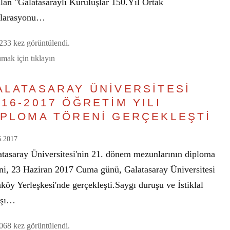
lan "Galatasaraylı Kuruluşlar 150.Yıl Ortak
larasyonu…
33 kez görüntülendi.
mak için tıklayın
ALATASARAY ÜNİVERSİTESİ
016-2017 ÖĞRETİM YILI
İPLOMA TÖRENİ GERÇEKLEŞTİ
6.2017
atasaray Üniversitesi'nin 21. dönem mezunlarının diploma
eni, 23 Haziran 2017 Cuma günü, Galatasaray Üniversitesi
köy Yerleşkesi'nde gerçekleşti.Saygı duruşu ve İstiklal
rşı…
68 kez görüntülendi.