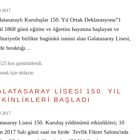
0.2017
latasaraylı Kuruluşlar 150. Yıl Ortak Deklarasyonu”1
ül 1868 günü eğitim ve öğretim hayatına başlayan ve
uriyetle birlikte bugünkü ismini alan Galatasaray Lisesi,
ide bıraktığı…
25 kez görüntülendi.
mak için tıklayın
ALATASARAY LİSESİ 150. YIL
TKİNLİKLERİ BAŞLADI
0.2017
tasaray Lisesi 150. Kuruluş yıldönümü etkinlikleri; 10
m 2017 Salı günü saat on birde Tevfik Fikret Salonu'nda