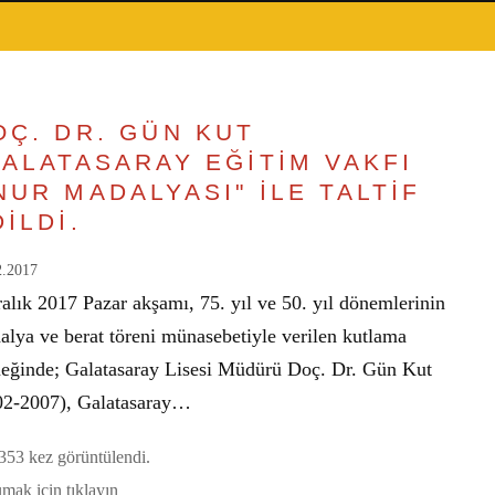
OÇ. DR. GÜN KUT
GALATASARAY EĞİTİM VAKFI
NUR MADALYASI" İLE TALTİF
İLDİ.
2.2017
alık 2017 Pazar akşamı, 75. yıl ve 50. yıl dönemlerinin
alya ve berat töreni münasebetiyle verilen kutlama
eğinde; Galatasaray Lisesi Müdürü Doç. Dr. Gün Kut
02-2007), Galatasaray…
53 kez görüntülendi.
mak için tıklayın