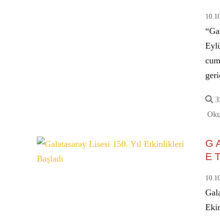
10.1
“Ga
Eyl
cumh
ger
35
Oku
G
E
10.1
Gala
Eki