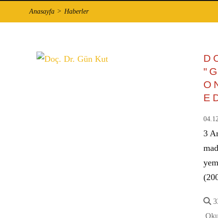
Anasayfa
Haberler
D
"
O
ED
04.1
3 Ar
mad
yem
(20
33
Oku