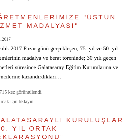
ĞRETMENLERİMİZE "ÜSTÜN
İZMET MADALYASI"
2.2017
alık 2017 Pazar günü gerçekleşen, 75. yıl ve 50. yıl
emlerinin madalya ve berat töreninde; 30 yılı geçen
metleri süresince Galatasaray Eğitim Kurumlarına ve
encilerine kazandırdıkları…
15 kez görüntülendi.
mak için tıklayın
GALATASARAYLI KURULUŞLAR
50. YIL ORTAK
EKLARASYONU”