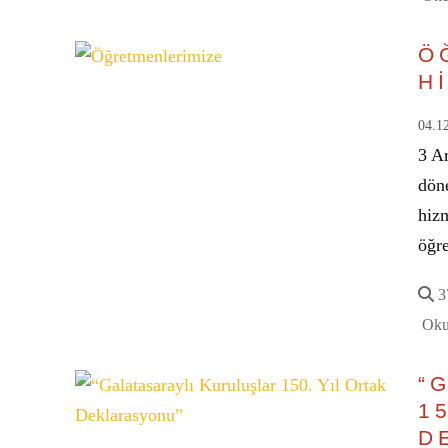
Ö
H
04.1
3 Ar
dön
hiz
öğr
37
Oku
“
1
D