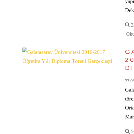
yapı
Dek
32
Oku
G
2
D
23.0
Gal
tör
Orta
Ma
50